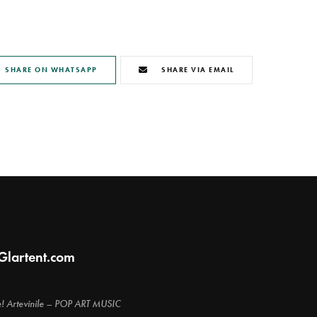
SHARE ON WHATSAPP
SHARE VIA EMAIL
Glartent.com
e! Artevinile – POP ART MUSIC