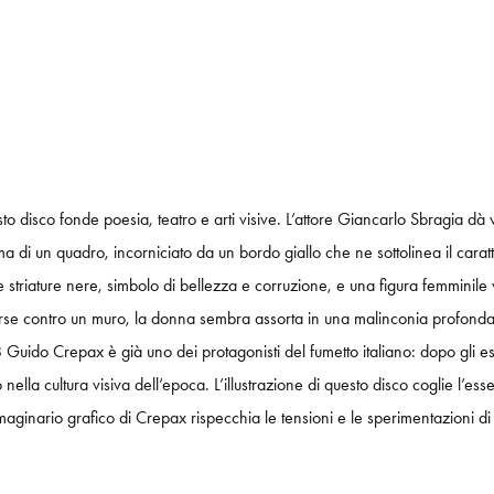
sto disco fonde poesia, teatro e arti visive. L’attore Giancarlo Sbragia dà
a di un quadro, incorniciato da un bordo giallo che ne sottolinea il carat
te striature nere, simbolo di bellezza e corruzione, e una figura femminile v
rse contro un muro, la donna sembra assorta in una malinconia profonda,
do Crepax è già uno dei protagonisti del fumetto italiano: dopo gli esordi 
nella cultura visiva dell’epoca. L’illustrazione di questo disco coglie l’
mmaginario grafico di Crepax rispecchia le tensioni e le sperimentazioni d