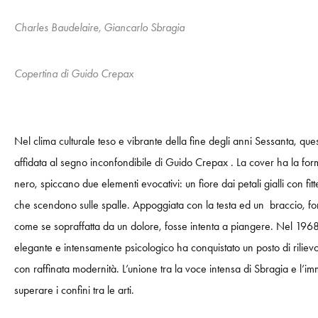
Charles Baudelaire, Giancarlo Sbragia
Copertina di Guido Crepax
Nel clima culturale teso e vibrante della fine degli anni Sessanta, que
affidata al segno inconfondibile di Guido Crepax . La cover ha la form
nero, spiccano due elementi evocativi: un fiore dai petali gialli con fit
che scendono sulle spalle. Appoggiata con la testa ed un braccio, fo
come se sopraffatta da un dolore, fosse intenta a piangere. Nel 1968 Gui
elegante e intensamente psicologico ha conquistato un posto di rilievo 
con raffinata modernità. L’unione tra la voce intensa di Sbragia e l’i
superare i confini tra le arti.