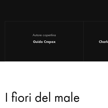
Autore copertina
Guido Crepax
Charl
I fiori del male