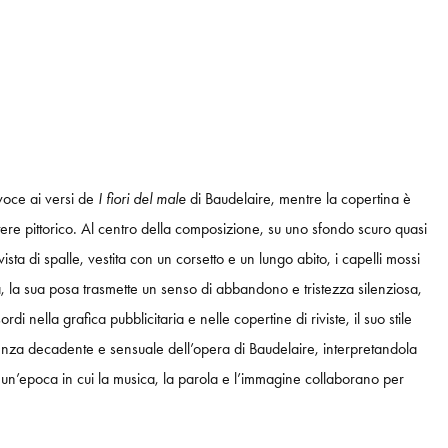
 voce ai versi de
I fiori del male
di Baudelaire, mentre la copertina è
tere pittorico. Al centro della composizione, su uno sfondo scuro quasi
ista di spalle, vestita con un corsetto e un lungo abito, i capelli mossi
 la sua posa trasmette un senso di abbandono e tristezza silenziosa,
nella grafica pubblicitaria e nelle copertine di riviste, il suo stile
essenza decadente e sensuale dell’opera di Baudelaire, interpretandola
i un’epoca in cui la musica, la parola e l’immagine collaborano per