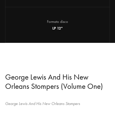
Formato disco
LP 12"
George Lewis And His New
Orleans Stompers (Volume One)
George Lewis And His New Orleans Stompers