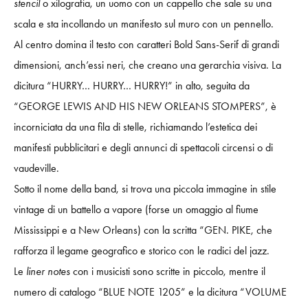
stencil
o xilografia, un uomo con un cappello che sale su una
scala e sta incollando un manifesto sul muro con un pennello.
Al centro domina il testo con caratteri Bold Sans-Serif di grandi
dimensioni, anch’essi neri, che creano una gerarchia visiva. La
dicitura “HURRY… HURRY… HURRY!” in alto, seguita da
“GEORGE LEWIS AND HIS NEW ORLEANS STOMPERS”, è
incorniciata da una fila di stelle, richiamando l’estetica dei
manifesti pubblicitari e degli annunci di spettacoli circensi o di
vaudeville.
Sotto il nome della band, si trova una piccola immagine in stile
vintage di un battello a vapore (forse un omaggio al fiume
Mississippi e a New Orleans) con la scritta “GEN. PIKE, che
rafforza il legame geografico e storico con le radici del jazz.
Le
liner notes
con i musicisti sono scritte in piccolo, mentre il
numero di catalogo “BLUE NOTE 1205” e la dicitura “VOLUME