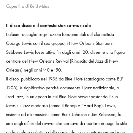
Copertina di Reid Miles
Il disco disco e il contesto storico-musicale
L’album raccoglie registrazioni fondamentali del clarinettista
George Lewis con il suo gruppo, i New Orleans Stompers.
Sebbene Lewis fosse attivo fin dagli anni ’20, divenne una figura
centrale del New Orleans Revival (Rinascita del Jazz di New
Orleans) negli anni ’40 e ’50.
Il disco, pubblicato nel 1955 da Blue Note (catalogato come BLP
1205), è significativo perché documenta il jazz tradizionale, o
Trad Jazz, in un’epoca in cui Blue Note stava spostando il suo
focus
sul jazz moderno (come il Bebop e l’Hard Bop). Lewis,
insieme ad altri musicisti come Bunk Johnson e Jim Robinson, fu
uno degli alfieri del revival che cercava di riportare in auge lo stile
orchestrale e collettivo delle origini del jazz, contrapponendosi in