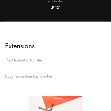
Formato disco
LP 12"
Extensions
The Manhattan Transfer
Copertina di Jean Paul Gaultier