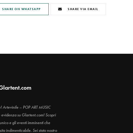
SHARE ON WHATSAPP
SHARE VIA EMAIL
Glartent.com
e! Artevinile – POP ART MUSIC
n evidenza su Glartent.com! Scopri
 unico e gli eventi imminenti che
ita indimenticabile. Sei stato nostro