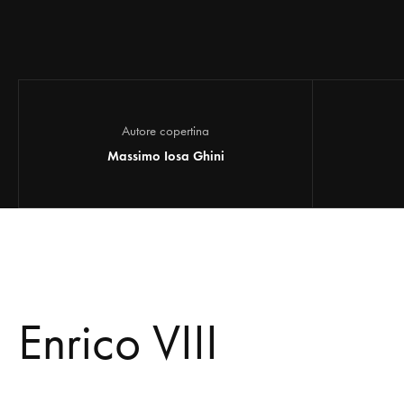
Autore copertina
Massimo Iosa Ghini
Enrico VIII