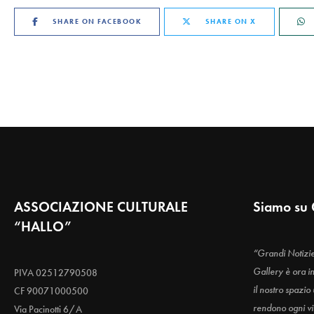
SHARE ON FACEBOOK
SHARE ON X
ASSOCIAZIONE CULTURALE
Siamo su 
“HALLO”
“Grandi Notizi
Gallery è ora i
PIVA 02512790508
il nostro spazio
CF 90071000500
rendono ogni vis
Via Pacinotti 6/A