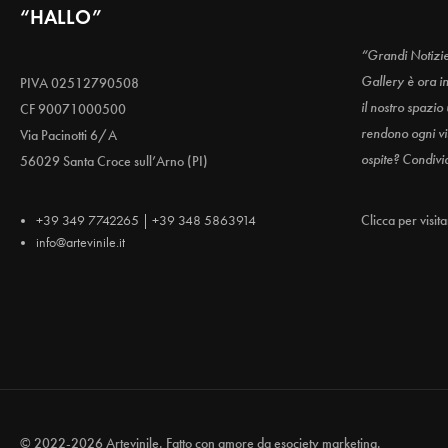
“HALLO”
“Grandi Notizi
Gallery è ora i
PIVA 02512790508
il nostro spazio
CF 90071000500
rendono ogni vis
Via Pacinotti 6/A
ospite? Condivi
56029 Santa Croce sull’Arno (PI)
+39 349 7742265 | +39 348 5863914
Clicca per visit
info@artevinile.it
© 2022-2026 Artevinile. Fatto con amore da
esociety marketing.