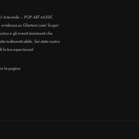
e! Artevinile – POP ART MUSIC
n evidenza su Glartent.com! Scopri
 unico e gli eventi imminenti che
ita indimenticabile. Sei stato nostro
di la tua esperienza!
are la pagina