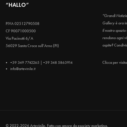
“HALLO”
“Grandi Notizi
Gallery è ora i
PIVA 02512790508
il nostro spazio
CF 90071000500
rendono ogni vis
Via Pacinotti 6/A
ospite? Condivi
56029 Santa Croce sull’Arno (PI)
+39 349 7742265 | +39 348 5863914
Clicca per visit
info@artevinile.it
© 2022-2026 Artevinile. Fatto con amore da
esociety marketing.