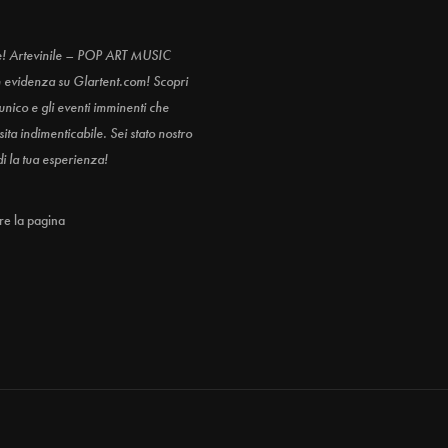
e! Artevinile – POP ART MUSIC
n evidenza su Glartent.com! Scopri
 unico e gli eventi imminenti che
ita indimenticabile. Sei stato nostro
di la tua esperienza!
are la pagina