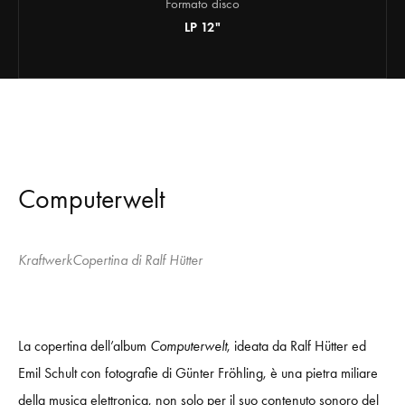
Formato disco
LP 12"
Computerwelt
KraftwerkCopertina di Ralf Hütter
La copertina dell’album
Computerwelt
, ideata da Ralf Hütter ed
Emil Schult con fotografie di Günter Fröhling, è una pietra miliare
della musica elettronica, non solo per il suo contenuto sonoro del