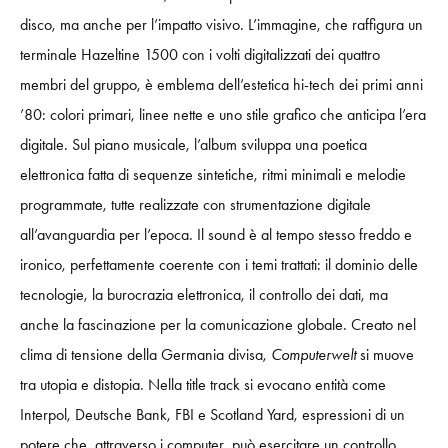
disco, ma anche per l’impatto visivo. L’immagine, che raffigura un
terminale Hazeltine 1500 con i volti digitalizzati dei quattro
membri del gruppo, è emblema dell’estetica hi-tech dei primi anni
’80: colori primari, linee nette e uno stile grafico che anticipa l’era
digitale. Sul piano musicale, l’album sviluppa una poetica
elettronica fatta di sequenze sintetiche, ritmi minimali e melodie
programmate, tutte realizzate con strumentazione digitale
all’avanguardia per l’epoca. Il sound è al tempo stesso freddo e
ironico, perfettamente coerente con i temi trattati: il dominio delle
tecnologie, la burocrazia elettronica, il controllo dei dati, ma
anche la fascinazione per la comunicazione globale. Creato nel
clima di tensione della Germania divisa,
Computerwelt
si muove
tra utopia e distopia. Nella title track si evocano entità come
Interpol, Deutsche Bank, FBI e Scotland Yard, espressioni di un
potere che, attraverso i computer, può esercitare un controllo