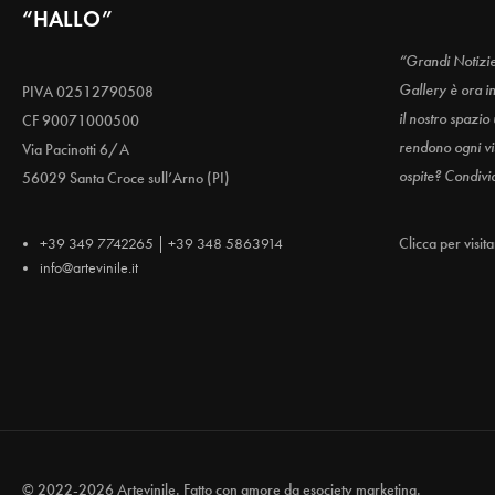
“HALLO”
“Grandi Notizi
Gallery è ora i
PIVA 02512790508
il nostro spazio
CF 90071000500
rendono ogni vis
Via Pacinotti 6/A
ospite? Condivi
56029 Santa Croce sull’Arno (PI)
+39 349 7742265 | +39 348 5863914
Clicca per visit
info@artevinile.it
© 2022-2026 Artevinile. Fatto con amore da
esociety marketing.