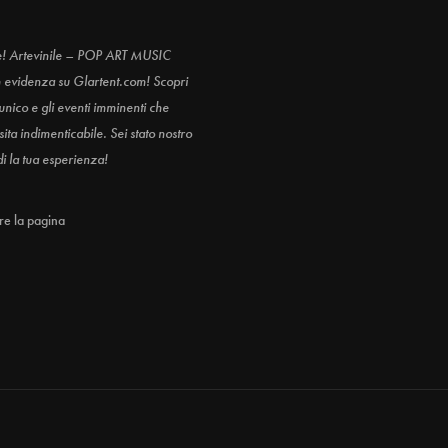
e! Artevinile – POP ART MUSIC
n evidenza su Glartent.com! Scopri
 unico e gli eventi imminenti che
ita indimenticabile. Sei stato nostro
di la tua esperienza!
are la pagina