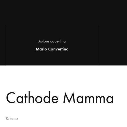
Autore copertina
Mario Convertino
Cathode Mamma
Krisma