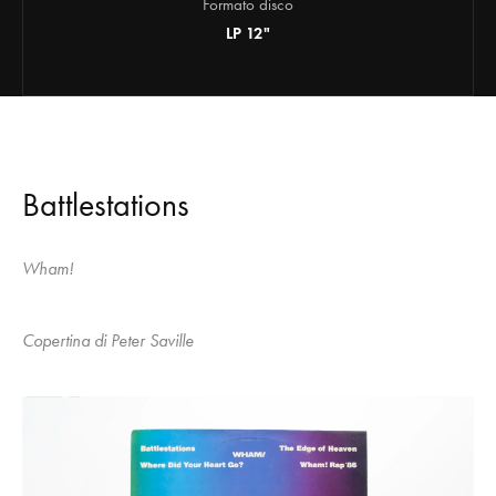
Formato disco
LP 12"
Battlestations
Wham!
Copertina di Peter Saville