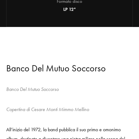
Formato disco
LP 12"
Banco Del Mutuo Soccorso
Banco Del Mutuo Soccorso
Copertina di Cesare Monti Mimmo Mellino
All’inizio del 1972, la band pubblica il suo primo e omonimo
album, destinato a diventare una pietra miliare nella scena del