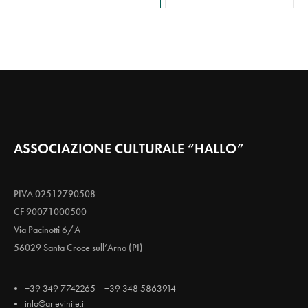
ASSOCIAZIONE CULTURALE “HALLO”
PIVA 02512790508
CF 90071000500
Via Pacinotti 6/A
56029 Santa Croce sull’Arno (PI)
+39 349 7742265 | +39 348 5863914
info@artevinile.it