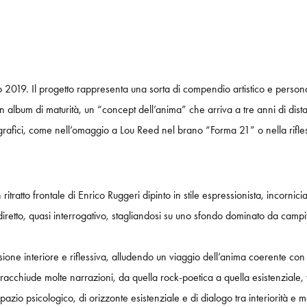
 2019. Il progetto rappresenta una sorta di compendio artistico e personale:
 album di maturità, un “concept dell’anima” che arriva a tre anni di distan
iografici, come nell’omaggio a Lou Reed nel brano “Forma 21” o nella rifles
 ritratto frontale di Enrico Ruggeri dipinto in stile espressionista, incor
o diretto, quasi interrogativo, stagliandosi su uno sfondo dominato da camp
one interiore e riflessiva, alludendo un viaggio dell’anima coerente con il
 racchiude molte narrazioni, da quella rock-poetica a quella esistenzial
zio psicologico, di orizzonte esistenziale e di dialogo tra interiorità e mo