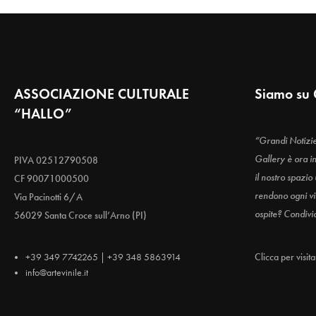
ASSOCIAZIONE CULTURALE
Siamo su 
“HALLO”
“Grandi Notizi
Gallery è ora i
PIVA 02512790508
il nostro spazio
CF 90071000500
rendono ogni vis
Via Pacinotti 6/A
ospite? Condivi
56029 Santa Croce sull’Arno (PI)
+39 349 7742265 | +39 348 5863914
Clicca per visit
info@artevinile.it