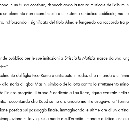
o in un flusso continuo, rispecchiando la natura musicale dell’album, sospe
 un elemento non riconducibile a un sistema simbolico codificato, ma con
era, rafforzando il significato del titolo Alma e fungendo da raccordo tra 
rande pubblico per le sue imitazioni a
Striscia la Notizia
, nasce da una lung
rice”.
sicalmente dal figlio Pico Rama e anticipato in radio, che rimanda a un’imm
lla storia di Iqbal Masih, simbolo della lotta contro lo sfruttamento minori
 dell’intero progetto. Il brano è dedicato a Lou Reed, figura centrale nella 
rito, raccontando che Reed se ne era andato mentre eseguiva la “Forma 21”
azione poetica sul passaggio finale, immaginando le ultime ore di un artist
ontemplazione sulla vita, sulla morte e sull’eredità umana e artistica lascia