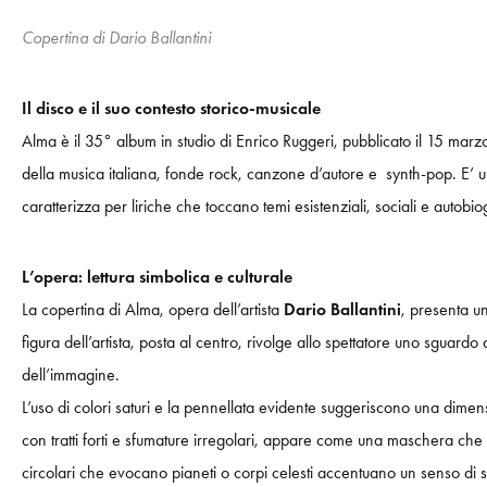
Copertina di Dario Ballantini
Il disco e il suo contesto storico-musicale
Alma è il 35° album in studio di Enrico Ruggeri, pubblicato il 15 marzo
della musica italiana, fonde rock, canzone d’autore e synth-pop. E’ un
caratterizza per liriche che toccano temi esistenziali, sociali e autob
L’opera: lettura simbolica e culturale
La copertina di Alma, opera dell’artista
Dario Ballantini
, presenta un
figura dell’artista, posta al centro, rivolge allo spettatore uno sguard
dell’immagine.
L’uso di colori saturi e la pennellata evidente suggeriscono una dimensi
con tratti forti e sfumature irregolari, appare come una maschera che
circolari che evocano pianeti o corpi celesti accentuano un senso di spa