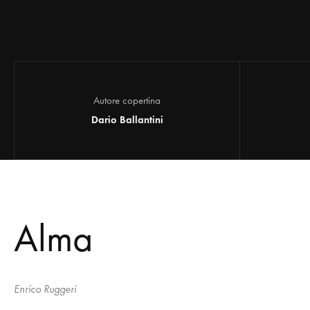
Autore copertina
Dario Ballantini
Alma
Enrico Ruggeri