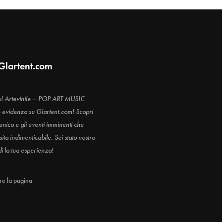
Glartent.com
e! Artevinile – POP ART MUSIC
n evidenza su Glartent.com! Scopri
 unico e gli eventi imminenti che
ita indimenticabile. Sei stato nostro
di la tua esperienza!
are la pagina