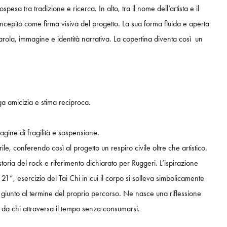
sa tra tradizione e ricerca. In alto, tra il nome dell’artista e il
cepito come firma visiva del progetto. La sua forma fluida e aperta
parola, immagine e identità narrativa. La copertina diventa così un
a amicizia e stima reciproca.
agine di fragilità e sospensione.
le, conferendo così al progetto un respiro civile oltre che artistico.
storia del rock e riferimento dichiarato per Ruggeri. L’ispirazione
, esercizio del Tai Chi in cui il corpo si solleva simbolicamente
a giunto al termine del proprio percorso. Ne nasce una riflessione
ta da chi attraversa il tempo senza consumarsi.