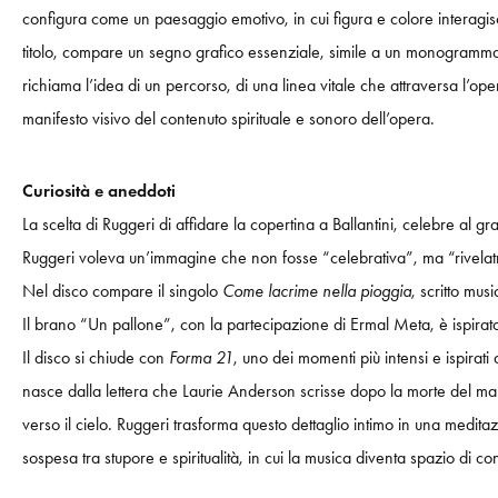
configura come un paesaggio emotivo, in cui figura e colore interagiscon
titolo, compare un segno grafico essenziale, simile a un monogramma:
richiama l’idea di un percorso, di una linea vitale che attraversa l’op
manifesto visivo del contenuto spirituale e sonoro dell’opera.
Curiosità e aneddoti
La scelta di Ruggeri di affidare la copertina a Ballantini, celebre al g
Ruggeri voleva un’immagine che non fosse “celebrativa”, ma “rivelat
Nel disco compare il singolo
Come lacrime nella pioggia
, scritto mu
Il brano “Un pallone”, con la partecipazione di Ermal Meta, è ispirato a
Il disco si chiude con
Forma 21
, uno dei momenti più intensi e ispirati
nasce dalla lettera che Laurie Anderson scrisse dopo la morte del ma
verso il cielo. Ruggeri trasforma questo dettaglio intimo in una medit
sospesa tra stupore e spiritualità, in cui la musica diventa spazio di c