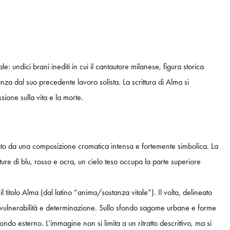
 undici brani inediti in cui il cantautore milanese, figura storica
za dal suo precedente lavoro solista. La scrittura di Alma si
sione sulla vita e la morte.
niciato da una composizione cromatica intensa e fortemente simbolica. La
iture di blu, rosso e ocra, un cielo teso occupa la parte superiore
 titolo Alma (dal latino “anima/sostanza vitale”). Il volto, delineato
e, vulnerabilità e determinazione. Sullo sfondo sagome urbane e forme
ndo esterno. L’immagine non si limita a un ritratto descrittivo, ma si