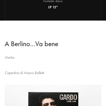
Formato disco
LP 12"
A Berlino…Va bene
Garbo
Copertina di Mauro Balletti