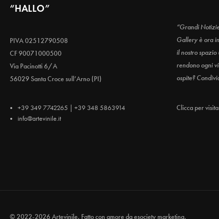
“HALLO”
“Grandi Notizi
Gallery è ora i
PIVA 02512790508
il nostro spazio
CF 90071000500
rendono ogni vis
Via Pacinotti 6/A
ospite? Condivi
56029 Santa Croce sull’Arno (PI)
+39 349 7742265 | +39 348 5863914
Clicca per visit
info@artevinile.it
© 2022-2026 Artevinile. Fatto con amore da
esociety marketing.