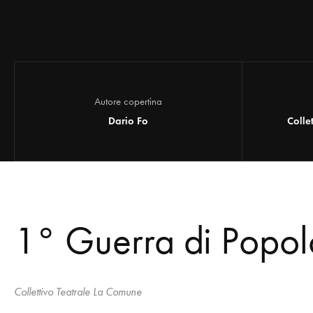
Autore copertina
Dario Fo
Colle
1° Guerra di Popolo
Collettivo Teatrale La Comune