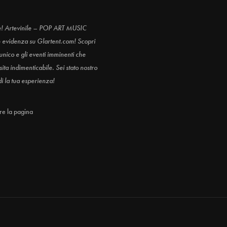
e! Artevinile – POP ART MUSIC
n evidenza su Glartent.com! Scopri
 unico e gli eventi imminenti che
ita indimenticabile. Sei stato nostro
di la tua esperienza!
are la pagina