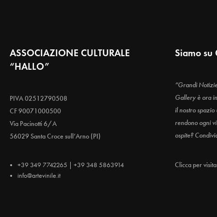
ASSOCIAZIONE CULTURALE
Siamo su 
“HALLO”
“Grandi Notizi
Gallery è ora i
PIVA 02512790508
il nostro spazio
CF 90071000500
rendono ogni vis
Via Pacinotti 6/A
ospite? Condivi
56029 Santa Croce sull’Arno (PI)
+39 349 7742265 | +39 348 5863914
Clicca per visit
info@artevinile.it