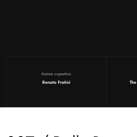
Autore copertina
Renato Fratini
The