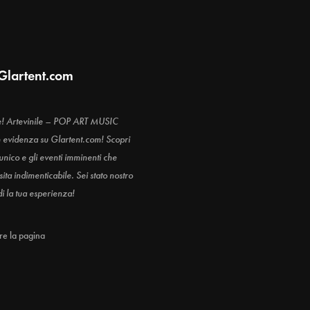
Glartent.com
e! Artevinile – POP ART MUSIC
n evidenza su Glartent.com! Scopri
 unico e gli eventi imminenti che
ita indimenticabile. Sei stato nostro
di la tua esperienza!
are la pagina