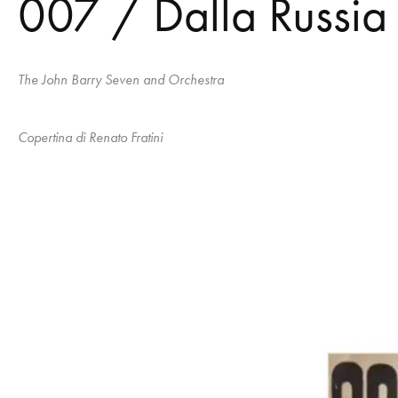
007 / Dalla Russia
The John Barry Seven and Orchestra
Copertina di Renato Fratini