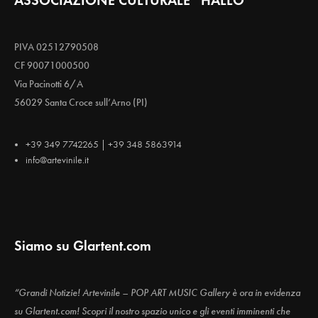
ASSOCIAZIONE CULTURALE “HALLO”
PIVA 02512790508
CF 90071000500
Via Pacinotti 6/A
56029 Santa Croce sull’Arno (PI)
+39 349 7742265 | +39 348 5863914
info@artevinile.it
Siamo su Glartent.com
“Grandi Notizie! Artevinile – POP ART MUSIC Gallery è ora in evidenza
su Glartent.com! Scopri il nostro spazio unico e gli eventi imminenti che