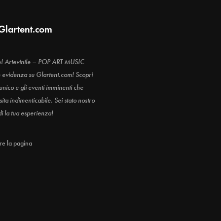
Glartent.com
e! Artevinile – POP ART MUSIC
n evidenza su Glartent.com! Scopri
 unico e gli eventi imminenti che
ita indimenticabile. Sei stato nostro
di la tua esperienza!
are la pagina