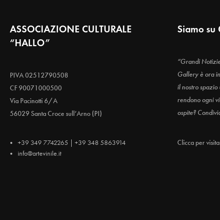
ASSOCIAZIONE CULTURALE
Siamo su 
“HALLO”
“Grandi Notizi
Gallery è ora i
PIVA 02512790508
il nostro spazio
CF 90071000500
rendono ogni vis
Via Pacinotti 6/A
ospite? Condivi
56029 Santa Croce sull’Arno (PI)
+39 349 7742265 | +39 348 5863914
Clicca per visit
info@artevinile.it