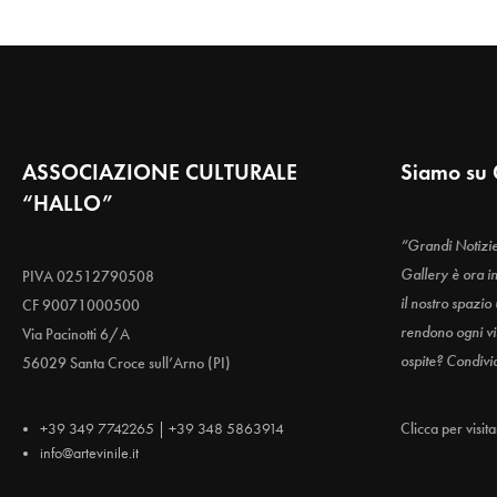
ASSOCIAZIONE CULTURALE
Siamo su 
“HALLO”
“Grandi Notizi
Gallery è ora i
PIVA 02512790508
il nostro spazio
CF 90071000500
rendono ogni vis
Via Pacinotti 6/A
ospite? Condivi
56029 Santa Croce sull’Arno (PI)
+39 349 7742265 | +39 348 5863914
Clicca per visit
info@artevinile.it