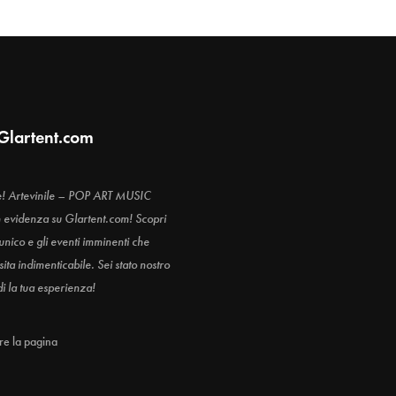
Glartent.com
e! Artevinile – POP ART MUSIC
n evidenza su Glartent.com! Scopri
 unico e gli eventi imminenti che
ita indimenticabile. Sei stato nostro
di la tua esperienza!
are la pagina