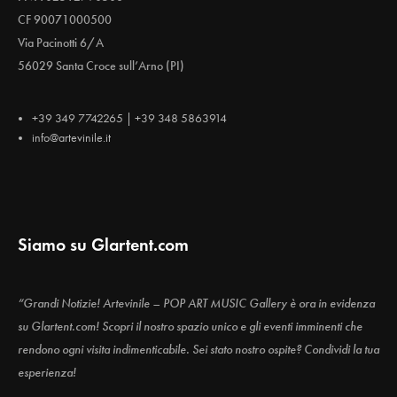
CF 90071000500
Via Pacinotti 6/A
56029 Santa Croce sull’Arno (PI)
+39 349 7742265 | +39 348 5863914
info@artevinile.it
Siamo su Glartent.com
“Grandi Notizie! Artevinile – POP ART MUSIC Gallery è ora in evidenza
su Glartent.com! Scopri il nostro spazio unico e gli eventi imminenti che
rendono ogni visita indimenticabile. Sei stato nostro ospite? Condividi la tua
esperienza!