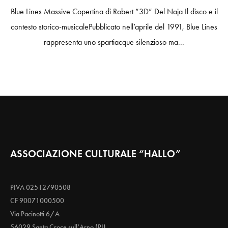
Blue Lines Massive Copertina di Robert “3D” Del Naja Il disco e il
contesto storico-musicalePubblicato nell’aprile del 1991, Blue Lines
rappresenta uno spartiacque silenzioso ma...
ASSOCIAZIONE CULTURALE “HALLO”
PIVA 02512790508
CF 90071000500
Via Pacinotti 6/A
56029 Santa Croce sull’Arno (PI)