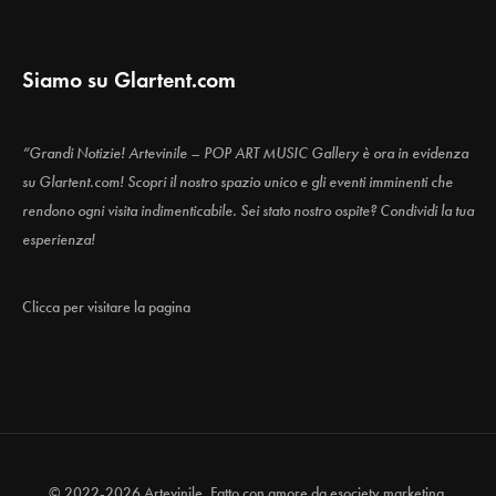
Siamo su Glartent.com
“Grandi Notizie! Artevinile – POP ART MUSIC Gallery è ora in evidenza
su Glartent.com! Scopri il nostro spazio unico e gli eventi imminenti che
rendono ogni visita indimenticabile. Sei stato nostro ospite? Condividi la tua
esperienza!
Clicca per visitare la pagina
© 2022-2026 Artevinile. Fatto con amore da
esociety marketing.