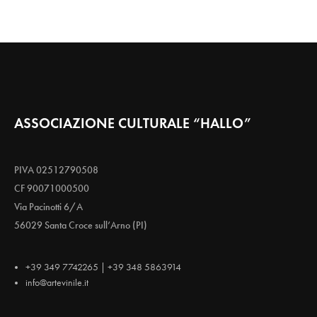
ASSOCIAZIONE CULTURALE “HALLO”
PIVA 02512790508
CF 90071000500
Via Pacinotti 6/A
56029 Santa Croce sull’Arno (PI)
+39 349 7742265 | +39 348 5863914
info@artevinile.it