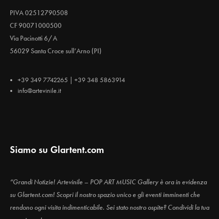
PIVA 02512790508
CF 90071000500
Via Pacinotti 6/A
56029 Santa Croce sull’Arno (PI)
+39 349 7742265 | +39 348 5863914
info@artevinile.it
Siamo su Glartent.com
“Grandi Notizie! Artevinile – POP ART MUSIC Gallery è ora in evidenza
su Glartent.com! Scopri il nostro spazio unico e gli eventi imminenti che
rendono ogni visita indimenticabile. Sei stato nostro ospite? Condividi la tua