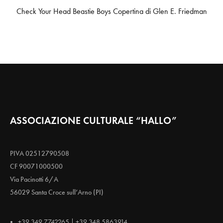
Check Your Head Beastie Boys Copertina di Glen E. Friedman
ASSOCIAZIONE CULTURALE “HALLO”
PIVA 02512790508
CF 90071000500
Via Pacinotti 6/A
56029 Santa Croce sull’Arno (PI)
+39 349 7742265 | +39 348 5863914