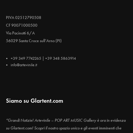
PIVA 02512790508
CF 90071000500
Via Pacinotti 6/A
56029 Santa Croce sull’Arno (PI)
+39 349 7742265 | +39 348 5863914
info@artevinile.it
Siamo su Glartent.com
“Grandi Notizie! Artevinile – POP ART MUSIC Gallery è ora in evidenza
su Glartent.com! Scopri il nostro spazio unico e gli eventi imminenti che