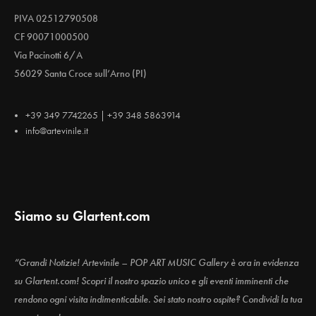
PIVA 02512790508
CF 90071000500
Via Pacinotti 6/A
56029 Santa Croce sull’Arno (PI)
+39 349 7742265 | +39 348 5863914
info@artevinile.it
Siamo su Glartent.com
“Grandi Notizie! Artevinile – POP ART MUSIC Gallery è ora in evidenza
su Glartent.com! Scopri il nostro spazio unico e gli eventi imminenti che
rendono ogni visita indimenticabile. Sei stato nostro ospite? Condividi la tua