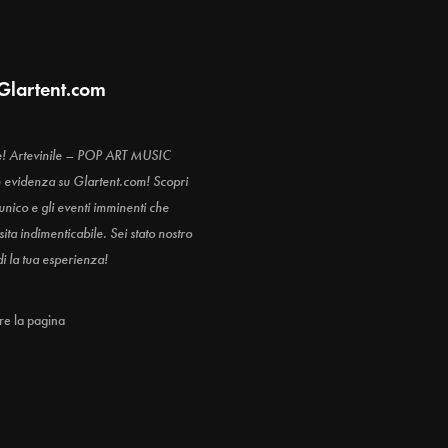
Glartent.com
e! Artevinile – POP ART MUSIC
n evidenza su Glartent.com! Scopri
 unico e gli eventi imminenti che
ita indimenticabile. Sei stato nostro
di la tua esperienza!
are la pagina