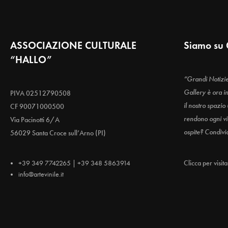
ASSOCIAZIONE CULTURALE
Siamo su 
“HALLO”
“Grandi Notizi
Gallery è ora i
PIVA 02512790508
il nostro spazio
CF 90071000500
rendono ogni vis
Via Pacinotti 6/A
ospite? Condivi
56029 Santa Croce sull’Arno (PI)
+39 349 7742265 | +39 348 5863914
Clicca per visit
info@artevinile.it