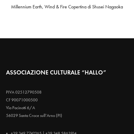
Millennium Earth, Wind & Fire Copertina di Shusei Nagaoka
ASSOCIAZIONE CULTURALE “HALLO”
PIVA 02512790508
CF 90071000500
Via Pacinotti 6/A
56029 Santa Croce sull’Arno (PI)
+39 349 7742265 | +39 348 5863914