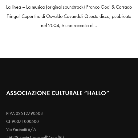
La linea – La musica (original soundtrack) Franco Godi & Corrado
Tringali Copertina di Osvaldo Cavandoli Questo disco, pubblicato
nel 2004, è una raccolta di...
ASSOCIAZIONE CULTURALE “HALLO”
PIVA 02512790508
CF 90071000500
Via Pacinotti 6/A
56029 Santa Croce sull’Arno (PI)