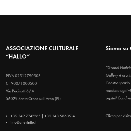
ASSOCIAZIONE CULTURALE
Siamo su 
“HALLO”
“Grandi Notizi
Gallery è ora i
PIVA 02512790508
il nostro spazio
CF 90071000500
rendono ogni vis
Via Pacinotti 6/A
ospite? Condivi
56029 Santa Croce sull’Arno (PI)
+39 349 7742265 | +39 348 5863914
Clicca per visit
info@artevinile.it