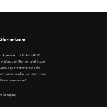
Glartent.com
e! Artevinile – POP ART MUSIC
n evidenza su Glartent.com! Scopri
 unico e gli eventi imminenti che
ita indimenticabile. Sei stato nostro
di la tua esperienza!
are la pagina