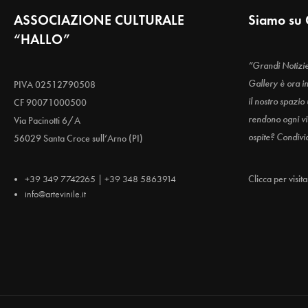
ASSOCIAZIONE CULTURALE
Siamo su 
“HALLO”
“Grandi Notizi
Gallery è ora i
PIVA 02512790508
il nostro spazio
CF 90071000500
rendono ogni vis
Via Pacinotti 6/A
ospite? Condivi
56029 Santa Croce sull’Arno (PI)
+39 349 7742265 | +39 348 5863914
Clicca per visit
info@artevinile.it