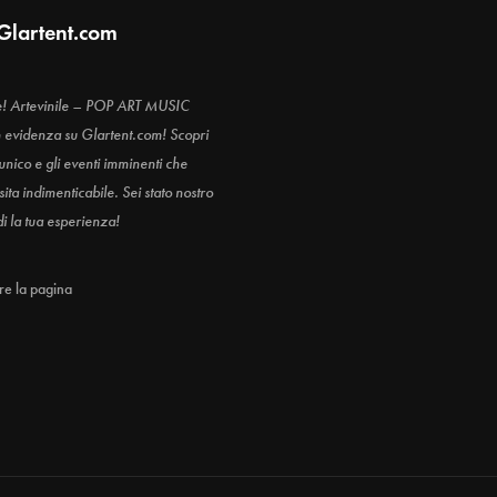
Glartent.com
e! Artevinile – POP ART MUSIC
n evidenza su Glartent.com! Scopri
 unico e gli eventi imminenti che
ita indimenticabile. Sei stato nostro
di la tua esperienza!
are la pagina