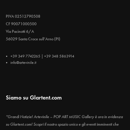
PIVA 02512790508
CF 90071000500
Via Pacinotti 6/A
56029 Santa Croce sull’Arno (PI)
+39 349 7742265 | +39 348 5863914
info@artevinile.it
Siamo su Glartent.com
“Grandi Notizie! Artevinile – POP ART MUSIC Gallery è ora in evidenza
su Glartent.com! Scopri il nostro spazio unico e gli eventi imminenti che